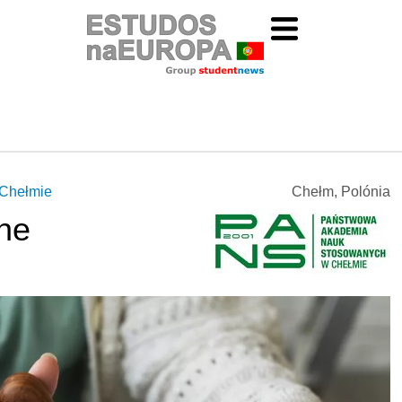
Chełmie
Chełm, Polónia
ne