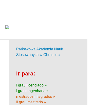
Państwowa Akademia Nauk
Stosowanych w Chełmie »
Ir para:
I grau licenciado »
I grau engenharia »
mestrados integrados »
II grau mestrado »