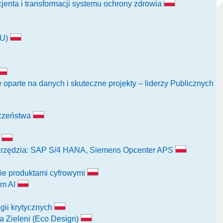
jenta i transformacji systemu ochrony zdrowia
FU)
parte na danych i skuteczne projekty – liderzy Publicznych
eczeństwa
h
arzędzia: SAP S/4 HANA, Siemens Opcenter APS
ie produktami cyfrowymi
em AI
ogii krytycznych
ra Zieleni (Eco Design)