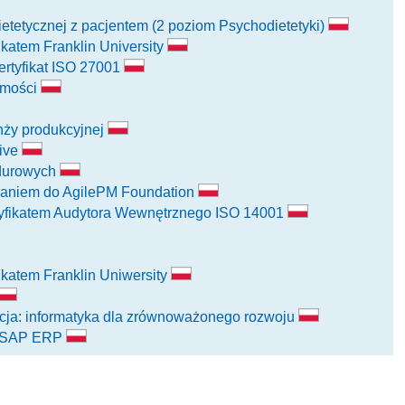
tetycznej z pacjentem (2 poziom Psychodietetyki)
ikatem Franklin University
rtyfikat ISO 27001
omości
anży produkcyjnej
tive
ndurowych
owaniem do AgilePM Foundation
tyfikatem Audytora Wewnętrznego ISO 14001
ikatem Franklin Uniwersity
encja: informatyka dla zrównoważonego rozwoju
 – SAP ERP