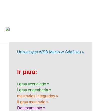
Uniwersytet WSB Merito w Gdańsku »
Ir para:
I grau licenciado »
I grau engenharia »
mestrados integrados »
II grau mestrado »
Doutoramento »