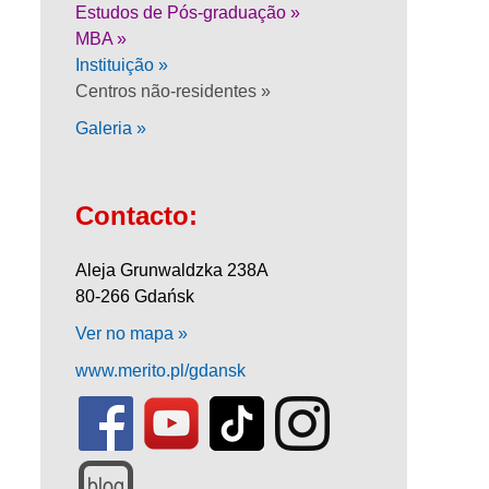
Estudos de Pós-graduação »
MBA »
Instituição »
Centros não-residentes »
Galeria »
Contacto:
Aleja Grunwaldzka 238A
80-266 Gdańsk
Ver no mapa »
www.merito.pl/gdansk