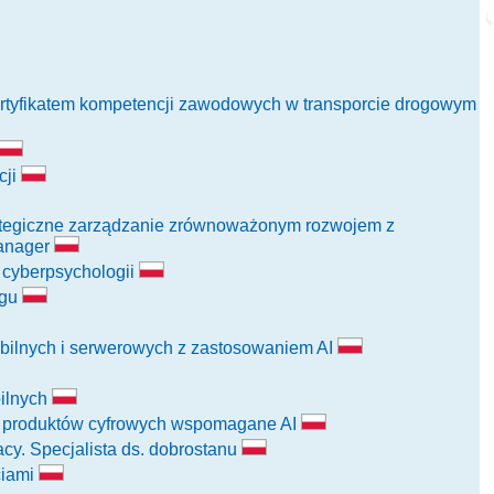
z certyfikatem kompetencji zawodowych w transporcie drogowym
cji
trategiczne zarządzanie zrównoważonym rozwojem z
Manager
i cyberpsychologii
ngu
obilnych i serwerowych z zastosowaniem AI
bilnych
ie produktów cyfrowych wspomagane AI
cy. Specjalista ds. dobrostanu
ciami