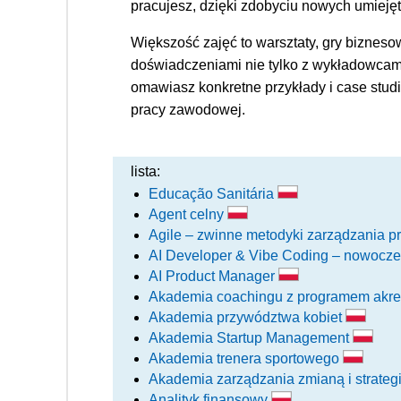
pracujesz, dzięki zdobyciu nowych umiejęt
Większość zajęć to warsztaty, gry bizneso
doświadczeniami nie tylko z wykładowcami,
omawiasz konkretne przykłady i case stud
pracy zawodowej.
lista:
Educação Sanitária
Agent celny
Agile – zwinne metodyki zarządzania p
AI Developer & Vibe Coding – nowocz
AI Product Manager
Akademia coachingu z programem akr
Akademia przywództwa kobiet
Akademia Startup Management
Akademia trenera sportowego
Akademia zarządzania zmianą i strateg
Analityk finansowy