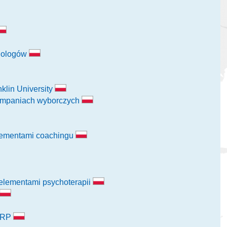
chologów
klin University
 kampaniach wyborczych
lementami coachingu
 elementami psychoterapii
ERP