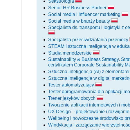
Seksuologia
Senior HR Business Partner
Social media i influencer marketing
Social media w branży beauty
Specjalista ds. transportu i logistyki 
Specjalista przeciwdziałania przemocy
STEAM i sztuczna inteligencja w eduka
Studia menedżerskie
Sustainability & Business Strategy. S
certyfikatem Corporate Sustainability 
Sztuczna inteligencja (AI) z elementam
Sztuczna inteligencja w digital marketi
Tester automatyzujący
Tester oprogramowania dla aplikacji m
Trener języków obcych
Tworzenie aplikacji internetowych i mo
UX Design – projektowanie i rozwijan
Wellbeing i nowoczesne środowisko pra
Windykacja i zarządzanie wierzytelnoś