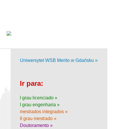
Uniwersytet WSB Merito w Gdańsku »
Ir para:
I grau licenciado »
I grau engenharia »
mestrados integrados »
II grau mestrado »
Doutoramento »