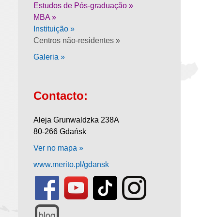
Estudos de Pós-graduação »
MBA »
Instituição »
Centros não-residentes »
Galeria »
Contacto:
Aleja Grunwaldzka 238A
80-266 Gdańsk
Ver no mapa »
www.merito.pl/gdansk