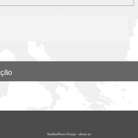
ação
StudentNews Group - about us