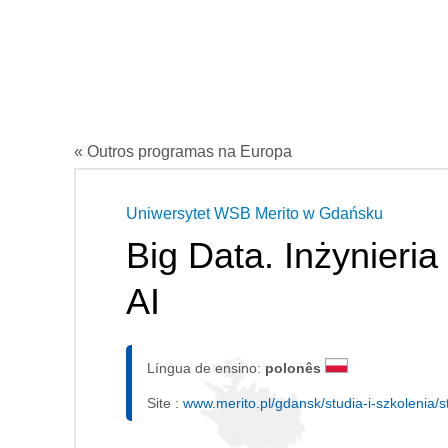
« Outros programas na Europa
Uniwersytet WSB Merito w Gdańsku
Big Data. Inżynieri
AI
Língua de ensino:
polonês
Site :
www.merito.pl/gdansk/studia-i-szkolenia