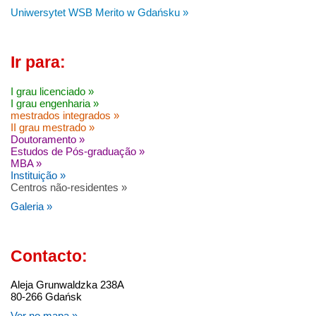
Uniwersytet WSB Merito w Gdańsku »
Ir para:
I grau licenciado »
I grau engenharia »
mestrados integrados »
II grau mestrado »
Doutoramento »
Estudos de Pós-graduação »
MBA »
Instituição »
Centros não-residentes »
Galeria »
Contacto:
Aleja Grunwaldzka 238A
80-266 Gdańsk
Ver no mapa »