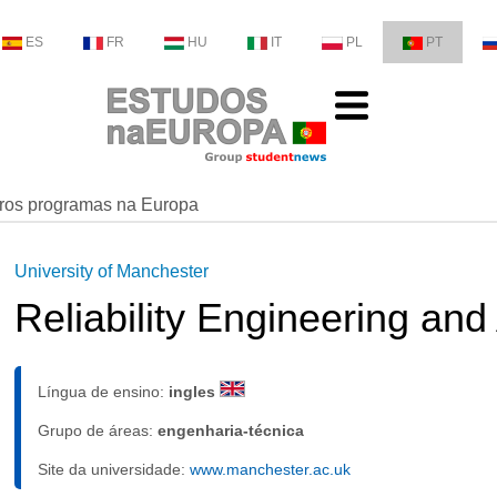
ES
FR
HU
IT
PL
PT
ros programas na Europa
University of Manchester
Reliability Engineering a
Língua de ensino:
ingles
Grupo de áreas:
engenharia-técnica
Site da universidade:
www.manchester.ac.uk