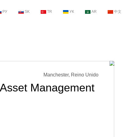
РУ
SK
TR
УК
AR
中文
Manchester, Reino Unido
nd Asset Management