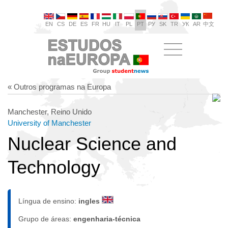
EN
CS
DE
ES
FR
HU
IT
PL
PT
РУ
SK
TR
УК
AR
中文
« Outros programas na Europa
Manchester, Reino Unido
University of Manchester
Nuclear Science and
Technology
Língua de ensino:
ingles
Grupo de áreas:
engenharia-técnica