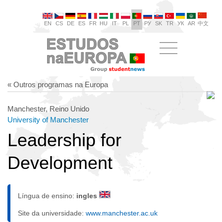
EN
CS
DE
ES
FR
HU
IT
PL
PT
РУ
SK
TR
УК
AR
中文
« Outros programas na Europa
Manchester, Reino Unido
University of Manchester
Leadership for
Development
Língua de ensino:
ingles
Site da universidade:
www.manchester.ac.uk