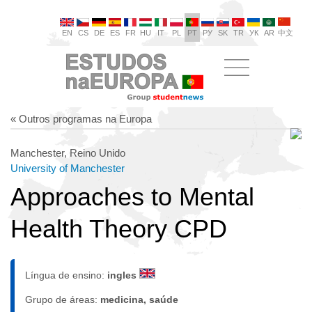
EN
CS
DE
ES
FR
HU
IT
PL
PT
РУ
SK
TR
УК
AR
中文
« Outros programas na Europa
Manchester, Reino Unido
University of Manchester
Approaches to Mental
Health Theory CPD
Língua de ensino:
ingles
Grupo de áreas:
medicina, saúde