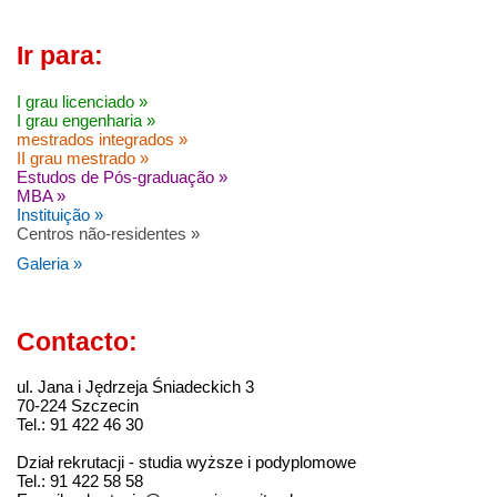
Ir para:
I grau licenciado »
I grau engenharia »
mestrados integrados »
II grau mestrado »
Estudos de Pós-graduação »
MBA »
Instituição »
Centros não-residentes »
Galeria »
Contacto:
ul. Jana i Jędrzeja Śniadeckich 3
70-224 Szczecin
Tel.: 91 422 46 30
Dział rekrutacji - studia wyższe i podyplomowe
Tel.: 91 422 58 58