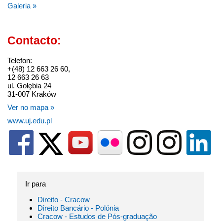
Galeria »
Contacto:
Telefon:
+(48) 12 663 26 60,
12 663 26 63
ul. Gołębia 24
31-007 Kraków
Ver no mapa »
www.uj.edu.pl
Ir para
Direito - Cracow
Direito Bancário - Polónia
Cracow - Estudos de Pós-graduação