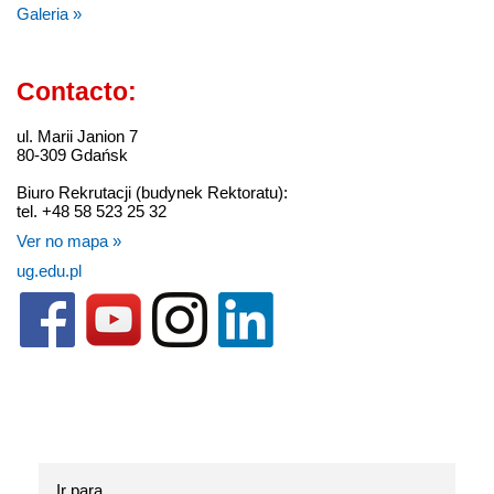
Galeria »
Contacto:
ul. Marii Janion 7
80-309 Gdańsk
Biuro Rekrutacji (budynek Rektoratu):
tel. +48 58 523 25 32
Ver no mapa »
ug.edu.pl
Ir para