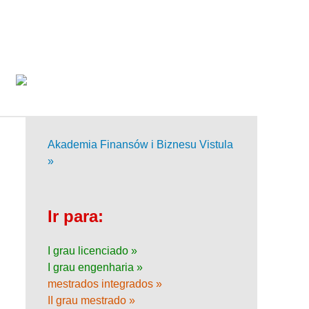
Akademia Finansów i Biznesu Vistula
»
Ir para:
I grau licenciado »
I grau engenharia »
mestrados integrados »
II grau mestrado »