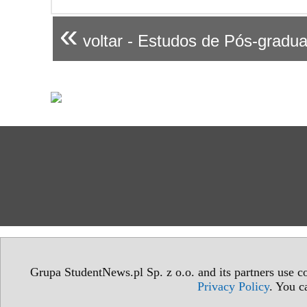
«
voltar - Estudos de Pós-gradu
Grupa StudentNews.pl Sp. z o.o. and its partners use co
Privacy Policy
. You c