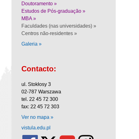
Doutoramento »
Estudos de Pós-graduação »
MBA »
Faculdades (nas universidades) »
Centros não-residentes »
Galeria »
Contacto:
ul. Stokłosy 3
02-787 Warszawa
tel. 22 45 72 300
fax: 22 45 72 303
Ver no mapa »
vistula.edu.pl