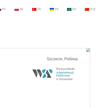
РУ
SK
TR
УК
AR
中文
Szczecin, Polónia