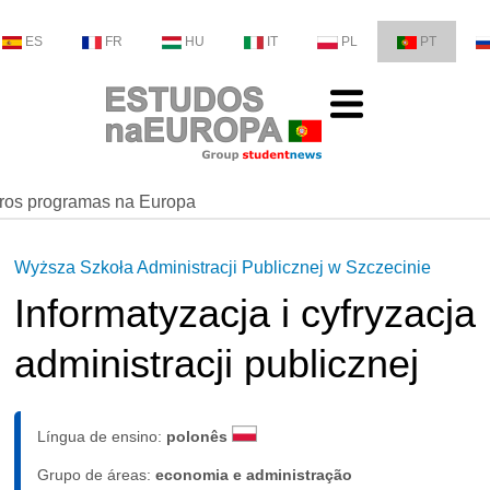
ES
FR
HU
IT
PL
PT
ros programas na Europa
Wyższa Szkoła Administracji Publicznej w Szczecinie
Informatyzacja i cyfryzacja
administracji publicznej
Língua de ensino:
polonês
Grupo de áreas:
economia e administração