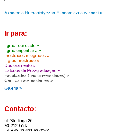
Akademia Humanistyczno-Ekonomiczna w Łodzi »
Ir para:
I grau licenciado »
I grau engenharia »
mestrados integrados »
II grau mestrado »
Doutoramento »
Estudos de Pós-graduação »
Faculdades (nas universidades) »
Centros não-residentes »
Galeria »
Contacto:
ul. Sterlinga 26
90-212 Łódź
tel. +48 42 631 58 00/01