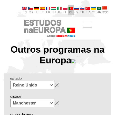
EN
CS
DE
ES
FR
HU
IT
PL
PT
РУ
SK
TR
УК
AR
中文
Outros programas na
Europa
estado
cidade
grupo da área