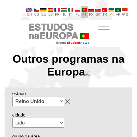
EN
CS
DE
ES
FR
HU
IT
PL
PT
РУ
SK
TR
УК
AR
中文
Outros programas na
Europa
estado
cidade
grupo da área