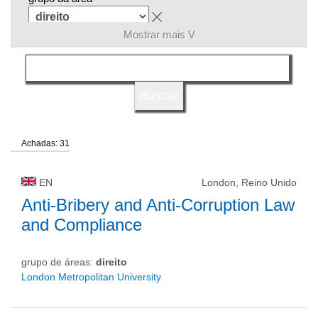
Mostrar mais V
língua
tipo de universidade
Achadas: 31
status de universidade
EN
London, Reino Unido
Anti-Bribery and Anti-Corruption Law
and Compliance
grupo de áreas:
direito
London Metropolitan University